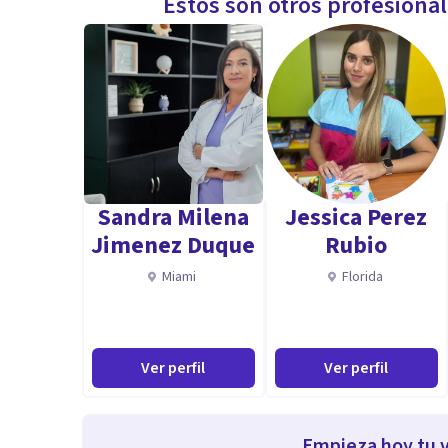
Estos son otros profesiona
Sandra Milena
Jessica Perez
Jimenez Duque
Rubio
Miami
Florida
Ver perfil
Ver perfil
Empieza hoy tu v