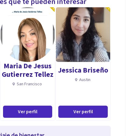
les que te pueden interesar
Maria De Jesus
Jessica Briseño
Gutierrez Tellez
Austin
San Francisco
Ver perfil
Ver perfil
iaje de bienestar