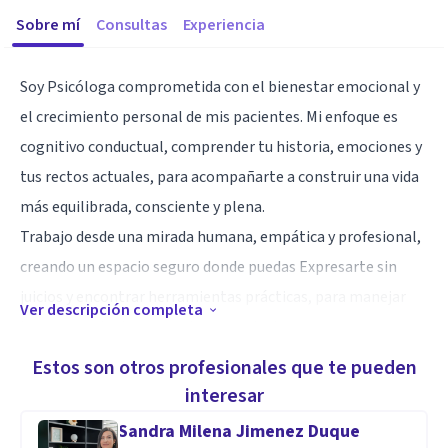
Sobre mí
Consultas
Experiencia
Soy Psicóloga comprometida con el bienestar emocional y
el crecimiento personal de mis pacientes. Mi enfoque es
cognitivo conductual, comprender tu historia, emociones y
tus rectos actuales, para acompañarte a construir una vida
más equilibrada, consciente y plena.
Trabajo desde una mirada humana, empática y profesional,
creando un espacio seguro donde puedas Expresarte sin
juicios y encontrar herramientas prácticas, para manejar
Ver descripción completa
tus pensamientos, emociones y relaciones.
Estos son otros profesionales que te pueden
Especialidad
interesar
Cómo Psicóloga, me caracterizo por ofrecer una atención
Sandra Milena Jimenez Duque
humana, empática y ética, basada en la escucha activa y el