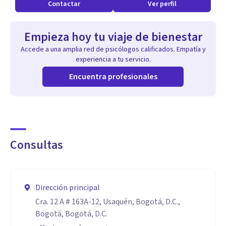
Contactar
Ver perfil
necesidad de cada paciente.
Acompañamiento motivacional, promoviendo el
Empieza hoy tu viaje de bienestar
crecimiento personal y la toma de desiciones conscientes.
Accede a una amplia red de psicólogos calificados. Empatía y
Especialidades
experiencia a tu servicio.
Ansiedad, estrés y depresión
Encuentra profesionales
Ruptura de pareja y procesos de duelo
Autoestima y amor propio.
Relaciones interpersonales
Crecimiento personal y bienestar emocional
Consultas
Terapia individual para adultos y jóvenes.
Aptitudes
Dirección principal
Más allá de mis estudios y experiencia, me define mi
Cra. 12 A # 163A-12, Usaquén, Bogotá, D.C.,
vocación por ayudar y mi capacidad de conectar
Bogotá, Bogotá, D.C.
genuinamente con las personas. Creo profundamente en el