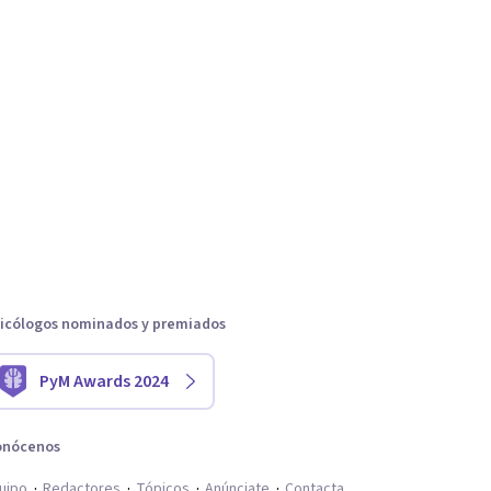
icólogos nominados y premiados
PyM Awards 2024
onócenos
uipo
Redactores
Tópicos
Anúnciate
Contacta