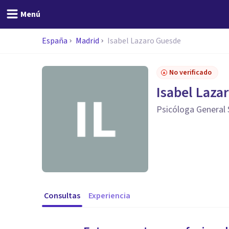
Menú
España
Madrid
Isabel Lazaro Guesde
No verificado
Isabel Laza
Psicóloga General 
Consultas
Experiencia