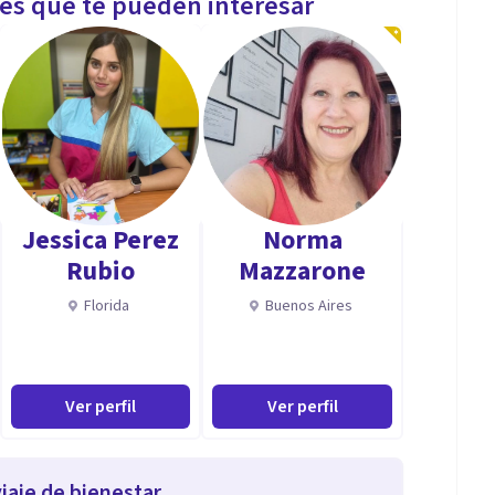
les que te pueden interesar
Jessica Perez
Norma
Rubio
Mazzarone
Florida
Buenos Aires
Ver perfil
Ver perfil
iaje de bienestar