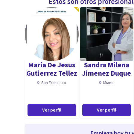
Estos son otros profesiona
Maria De Jesus
Sandra Milena
Gutierrez Tellez
Jimenez Duque
San Francisco
Miami
Ver perfil
Ver perfil
Empieza hoy tu v