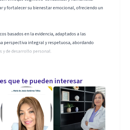
y fortalecer su bienestar emocional, ofreciendo un
os basados en la evidencia, adaptados a las
na perspectiva integral y respetuosa, abordando
 y de desarrollo personal.
presión, autoestima, relaciones de pareja, sexualidad
que fomentan la autocomprensión y la toma de
les que te pueden interesar
o y ético, donde puedas sentirte escuchado(a) y
te contigo mismo(a).