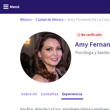
Menú
México
Ciudad de México
Amy Fernanda De La Cruz 
No verificado
Amy Fernand
Psicóloga y Sexól
Sobre mí
Consultas
Experiencia
Soy Psic. Amy De La Cruz, psicóloga clínica y sexólog