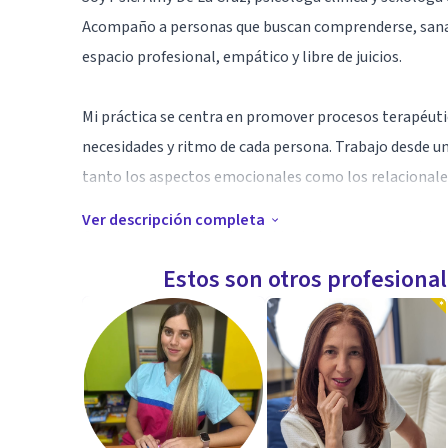
Acompaño a personas que buscan comprenderse, sanar 
espacio profesional, empático y libre de juicios.
Mi práctica se centra en promover procesos terapéutic
necesidades y ritmo de cada persona. Trabajo desde u
tanto los aspectos emocionales como los relacionales
Ver descripción completa
Cuento con experiencia en el trabajo con ansiedad, de
y procesos de cambio vital, brindando herramientas 
Estos son otros profesiona
decisiones conscientes.
Mi compromiso es ofrecerte un acompañamiento human
construir, paso a paso, una vida más plena y coheren
Especialidad