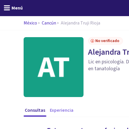
Menú
México
Cancún
Alejandra Truji Rioja
No verificado
Alejandra Tr
Lic en psicología. 
en tanatología
Consultas
Experiencia