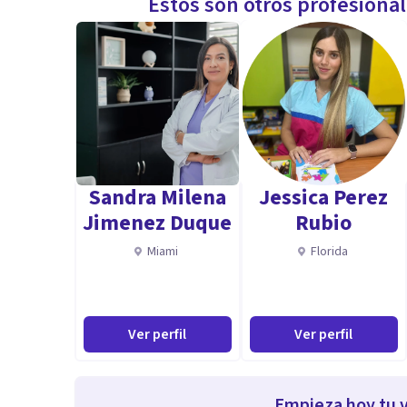
Estos son otros profesiona
Sandra Milena
Jessica Perez
Jimenez Duque
Rubio
Miami
Florida
Ver perfil
Ver perfil
Empieza hoy tu v