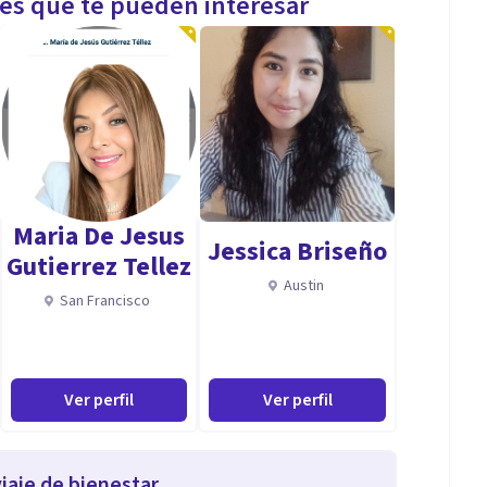
les que te pueden interesar
Maria De Jesus
Jessica Briseño
Gutierrez Tellez
Austin
San Francisco
Ver perfil
Ver perfil
iaje de bienestar