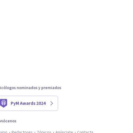
icólogos nominados y premiados
PyM Awards 2024
onócenos
uipo
Redactores
Tópicos
Anúnciate
Contacta