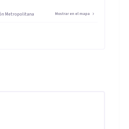
ión Metropolitana
Mostrar en el mapa
s, ansiedad, angustia o conflictos afectivos,
nuevas formas de bienestar y sentido.
ando una mirada actual y humana sobre los procesos
ción en los vínculos.
al.
nda, respeto y confidencialidad, donde cada persona
ansformación.