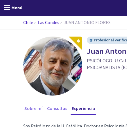
Menú
Chile
Las Condes
JUAN ANTONIO FLORES
Profesional verifi
Juan Antoni
PSICÓLOGO. U.Cató
PSICOANALISTA (I
Sobre mí
Consultas
Experiencia
Soy Psicólogo de la U. Católica, Doctor en Psicología (