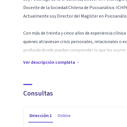
Docente de la Sociedad Chilena de Psicoanálisis-ICHPA
Actualmente soy Director del Magíster en Psicoanálisis
Con más de treinta y cinco años de experiencia clínica 
quienes atraviesan crisis personales, relacionales o e
profunda donde puedan comprender lo que les ocurre y
Ver descripción completa
Mi enfoque es desde el Psicoanálisis, con una mirada 
de acompañar procesos de transformación emocional r
angustia, vacío, conflictos afectivos o repetición en su
Consultas
Busco que cada encuentro ayude a construir una experi
la confidencialidad y una atención personalizada.
Dirección
1
Online
Atiendo en forma presencial y también online.