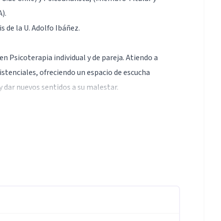
).
 de la U. Adolfo Ibáñez.
en Psicoterapia individual y de pareja. Atiendo a
xistenciales, ofreciendo un espacio de escucha
 dar nuevos sentidos a su malestar.
contemporánea: no se trata solo de interpretar, sino
eales. Trabajo con personas que sienten ansiedad,
s vínculos.
encia de reflexión y cambio, sostenida en el respeto,