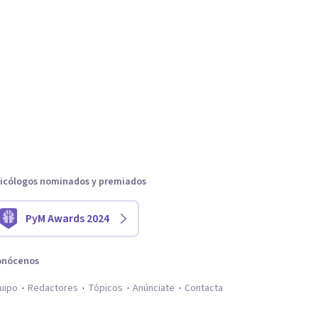
icólogos nominados y premiados
PyM Awards 2024
onócenos
uipo
Redactores
Tópicos
Anúnciate
Contacta