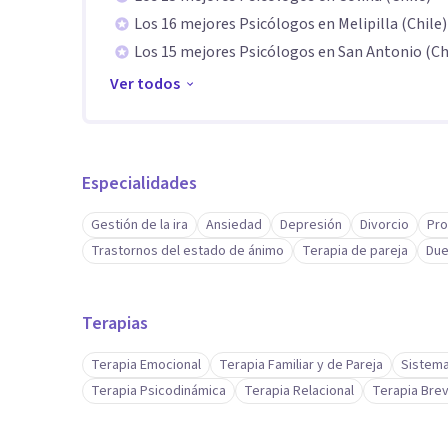
Los 16 mejores Psicólogos en Melipilla (Chile)
Aptitudes
Los 15 mejores Psicólogos en San Antonio (Ch
Mi experiencia como Psicoanalista me permite ofrece
Ver todos
de los conflictos emocionales. Me especializo en ac
ayudando a que cada paciente pueda entender el senti
y decisión.
Especialidades
Gestión de la ira
Ansiedad
Depresión
Divorcio
Pro
Combino una sólida formación teórica con una práctic
Trastornos del estado de ánimo
Terapia de pareja
Due
proceso terapéutico a las necesidades y ritmo de cada 
sintomático, favoreciendo un cambio genuino y durad
Terapias
Terapia Emocional
Terapia Familiar y de Pareja
Sistema
Terapia Psicodinámica
Terapia Relacional
Terapia Bre