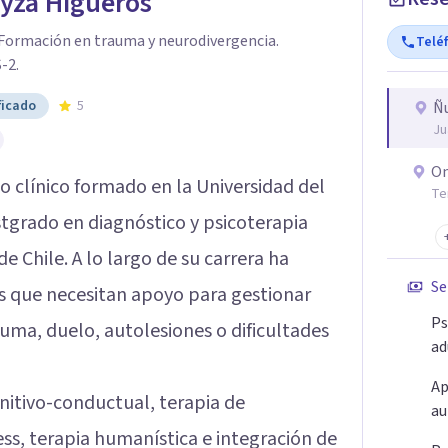
eyza Higueros
 Formación en trauma y neurodivergencia.
Telé
-2.
ficado
5
Ñ
Ju
On
o clínico formado en la Universidad del
Te
stgrado en diagnóstico y psicoterapia
e Chile. A lo largo de su carrera ha
Se
s que necesitan apoyo para gestionar
Ps
uma, duelo, autolesiones o dificultades
ad
Ap
nitivo-conductual, terapia de
au
s, terapia humanística e integración de