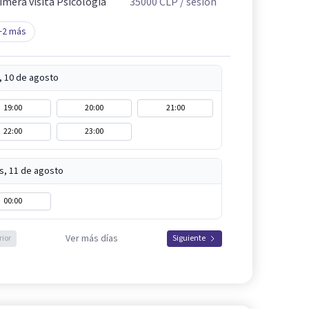
imera visita Psicología
35000
CLP
/ sesión
+
2
más
, 10 de agosto
19:00
20:00
21:00
22:00
23:00
s, 11 de agosto
00:00
Ver más días
rior
Siguiente