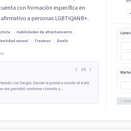
Pr
cuenta con formación específica en
afirmativo a personas LGBTIQANB+.
utista
Habilidades de afrontamiento
Lunes
dentidad sexual
Traumas
Duelo
ana
1
/
5
Marte
tenido con Sergio. Desde la primera sesión el trato
ue me permitió sentirme cómodo y...
Ante