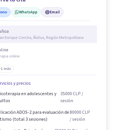
fono
WhatsApp
Email
uñoa
an Enrique Concha, Ñuñoa, Región Metropolitana
line
rapia online
+1 más
rvicios y precios
icoterapia en adolescentes y
35000
CLP
/
ultos
sesión
licación ADOS-2 para evaluación de
80000
CLP
tismo (total 3 sesiones)
/ sesión