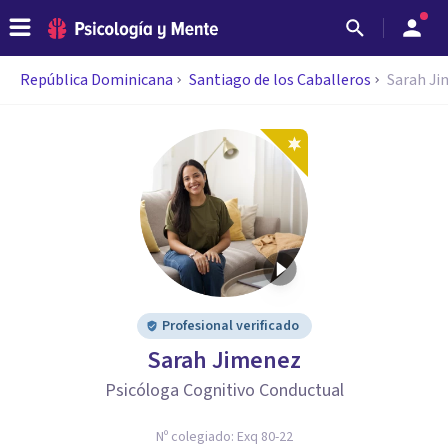
República Dominicana
Santiago de los Caballeros
Sarah J
Profesional verificado
Sarah Jimenez
Psicóloga Cognitivo Conductual
Nº colegiado:
Exq 80-22