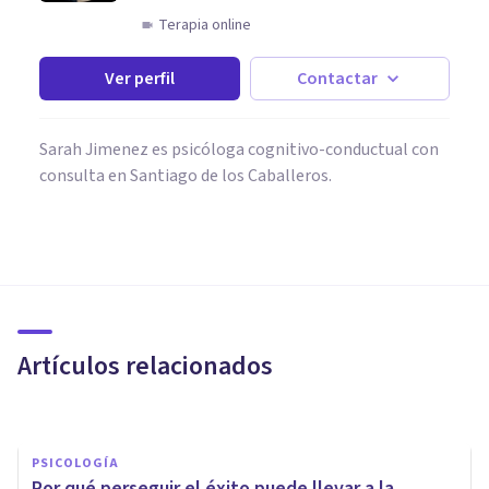
Terapia online
Ver perfil
Contactar
Sarah Jimenez es psicóloga cognitivo-conductual con
consulta en Santiago de los Caballeros.
PSICOLOGÍA
Por qué no puedes ser feliz, ni
ahora ni nunca; ni aquí, ni en
Alaska
Artículos relacionados
Jordi Bayonas
PSICOLOGÍA
Por qué perseguir el éxito puede llevar a la