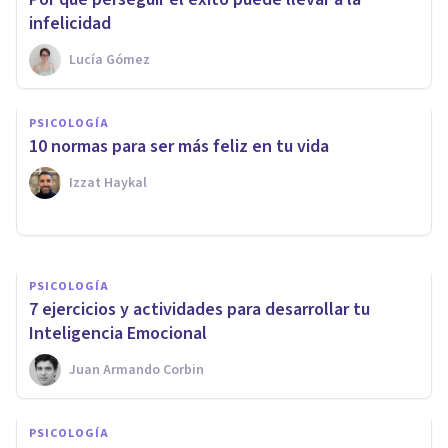
infelicidad
Lucía Gómez
PSICOLOGÍA
PSICOLOGÍA
Cómo la Vergüenza puede
10 normas para ser más feliz en tu vida
llegar a limitarnos
Izzat Haykal
Blanca Ruiz
PSICOLOGÍA
7 ejercicios y actividades para desarrollar tu
Inteligencia Emocional
Juan Armando Corbin
PSICOLOGÍA