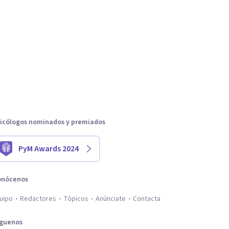
icólogos nominados y premiados
PyM Awards 2024
onócenos
uipo
Redactores
Tópicos
Anúnciate
Contacta
íguenos