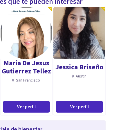
les que te pueden interesar
Maria De Jesus
Jessica Briseño
Gutierrez Tellez
Austin
San Francisco
Ver perfil
Ver perfil
iaje de bienestar