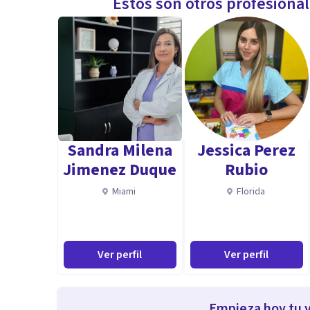
Estos son otros profesiona
Sandra Milena
Jessica Perez
Jimenez Duque
Rubio
Miami
Florida
Ver perfil
Ver perfil
Empieza hoy tu v