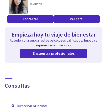
tu bienestar.
Austin
Especialidad
Contactar
Ver perfil
Como socia de EMDR Iberoamérica Argentina y EMDR
España, me comprometo a ofrecerte un acompañamiento
Empieza hoy tu viaje de bienestar
de alta calidad, basado en la evidencia y actualizado con las
Accede a una amplia red de psicólogos calificados. Empatía y
últimas investigaciones.
experiencia a tu servicio.
Encuentra profesionales
Aptitudes
¡Hablemos! Confío en que haremos un buen equipo de
trabajo! 💬
Consultas
Dirección principal