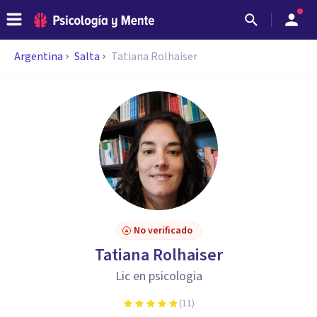
Argentina
Salta
Tatiana Rolhaiser
No verificado
Tatiana Rolhaiser
Lic en psicologia
(
11
)