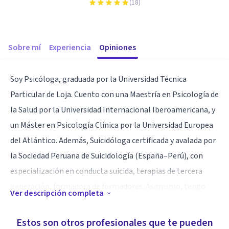
(
18
)
Sobre mí
Experiencia
Opiniones
Soy Psicóloga, graduada por la Universidad Técnica
Particular de Loja. Cuento con una Maestría en Psicología de
la Salud por la Universidad Internacional Iberoamericana, y
un Máster en Psicología Clínica por la Universidad Europea
del Atlántico. Además, Suicidóloga certificada y avalada por
la Sociedad Peruana de Suicidología (España–Perú), con
especialización en conducta suicida, terapias de tercera
generación, formadora de formadores. Asimismo, tengo
Ver descripción completa
formación en arteterapia aplicada a diversos cuadros
clínicos, así como en el abordaje del duelo y los trastornos
Estos son otros profesionales que te pueden