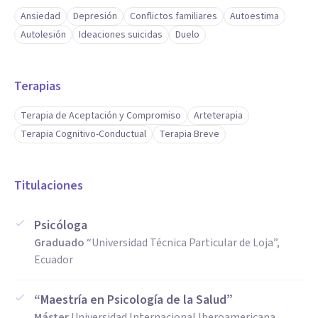
Psicólogos clínicos de Guayaquil. Trabajo como Consejera
Ansiedad
Depresión
Conflictos familiares
Autoestima
Estudiantil en Ministerio de Educación con Comunidad
Autolesión
Ideaciones suicidas
Duelo
Educativa.
Terapias
Si estás atravesando un momento de crisis emocional,
ansiedad, duelo o ideación suicida, y buscas un espacio
Terapia de Aceptación y Compromiso
Arteterapia
profesional, ético y confidencial, estaré disponible para
Terapia Cognitivo-Conductual
Terapia Breve
acompañarte de manera respetuosa y comprometida en tu
proceso de bienestar.
Titulaciones
Psicóloga
Graduado
“Universidad Técnica Particular de Loja”,
Ecuador
“Maestría en Psicología de la Salud”
Máster
Universidad Internacional Iberoamericana,