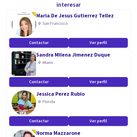
de ansiedad, entre otros estudios complementarios.
interesar
Maria De Jesus Gutierrez Tellez
Doy acompañamiento psicológico tanto a los adolescentes
San Francisco
como a los adultos, Enfocándome que los procesos
terapéuticos ayudan de manera integral al bienestar
Contactar
Ver perfil
psicológico, emocional y conductual de las personas.
Sandra Milena Jimenez Duque
Especialidad
Miami
Entre las principales áreas de intervención que abordo
Contactar
Ver perfil
como especialista están: Ideación suicida, cutting, duelos
con herramientas tanatológicas, resiliencia, ansiedad,
Jessica Perez Rubio
estrés, depresión, autoestima, cuidado y autocuidado entre
Florida
otras áreas.
Contactar
Ver perfil
Aptitudes
Norma Mazzarone