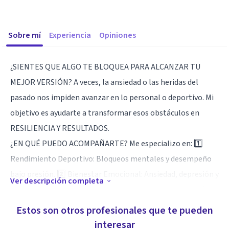
Sobre mí
Experiencia
Opiniones
¿SIENTES QUE ALGO TE BLOQUEA PARA ALCANZAR TU
MEJOR VERSIÓN? A veces, la ansiedad o las heridas del
pasado nos impiden avanzar en lo personal o deportivo. Mi
objetivo es ayudarte a transformar esos obstáculos en
RESILIENCIA Y RESULTADOS.
¿EN QUÉ PUEDO ACOMPAÑARTE? Me especializo en: 1️⃣
Rendimiento Deportivo: Bloqueos mentales y desempeño
bajo presión. 2️⃣ Bienestar Emocional: Ansiedad, depresión y
Ver descripción completa
abordaje de traumas (Diplomado en Psicotraumatología).
3️⃣ Duelo Migratorio: Adaptación cultural (experiencia
Estos son otros profesionales que te pueden
propia en 3 países). 4️⃣ Superación de Límites: Cambio de
interesar