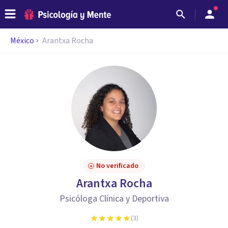
México
Arantxa Rocha
No verificado
Arantxa Rocha
Psicóloga Clínica y Deportiva
(
3
)