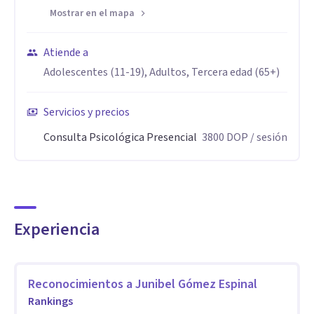
Mostrar en el mapa
Aptitudes
Cuento con habilidades en escucha activa, empatía y
Atiende a
análisis clínico, lo que me permite comprender de manera
Adolescentes (11-19), Adultos, Tercera edad (65+)
integral las necesidades de cada persona. Me caracterizo
por brindar intervenciones estructuradas, claras y basadas
Servicios y precios
en la evidencia, adaptadas a cada proceso terapéutico.
Consulta Psicológica Presencial
3800
DOP
/ sesión
Mantengo un enfoque ético, respetuoso y comprometido
con el bienestar emocional y la salud mental de mis
pacientes.
Experiencia
Reconocimientos a
Junibel Gómez Espinal
Rankings