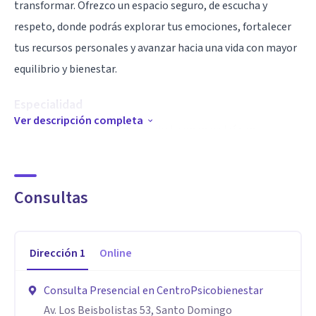
transformar. Ofrezco un espacio seguro, de escucha y
respeto, donde podrás explorar tus emociones, fortalecer
tus recursos personales y avanzar hacia una vida con mayor
equilibrio y bienestar.
Especialidad
Ver descripción completa
Soy psicóloga clínica y de la salud, con maestría en
Psicoterapia Cognitivo-Conductual. Me especializo en la
evaluación e intervención psicológica basada en la
evidencia, acompañando a adolescentes y adultos en el
Consultas
manejo de dificultades emocionales, conductuales y
cognitivas. Cuento con diplomados en duelo, bienestar
Dirección
1
Online
emocional y áreas afines, lo que me permite abordar los
procesos terapéuticos desde una perspectiva integral y
Consulta Presencial en CentroPsicobienestar
centrada en la persona.
Av. Los Beisbolistas 53, Santo Domingo