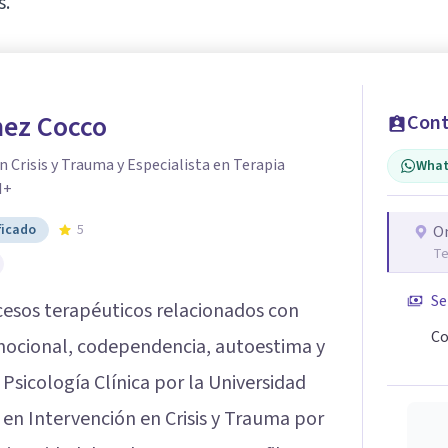
s.
ez Cocco
Cont
n Crisis y Trauma y Especialista en Terapia
What
I+
ficado
5
O
Te
Se
sos terapéuticos relacionados con
Co
 emocional, codependencia, autoestima y
n Psicología Clínica por la Universidad
en Intervención en Crisis y Trauma por