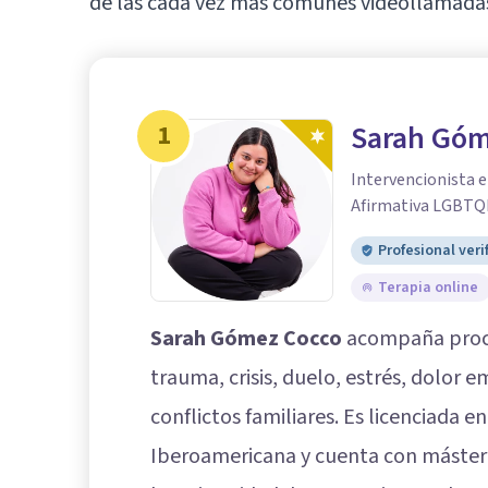
de las cada vez más comunes videollamada
1
Sarah Góm
Intervencionista e
Afirmativa LGBTQ
Profesional veri
Terapia online
Sarah Gómez Cocco
acompaña proce
trauma, crisis, duelo, estrés, dolor
conflictos familiares. Es licenciada e
Iberoamericana y cuenta con máster 