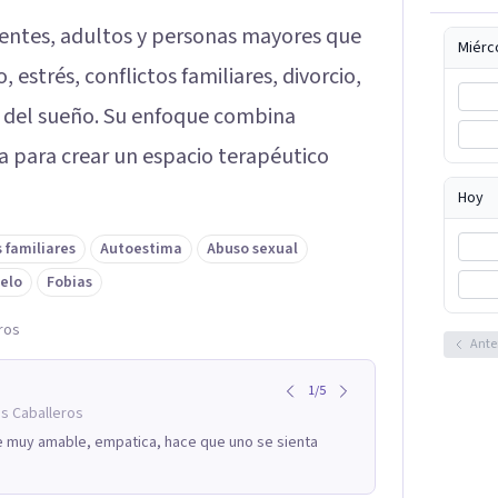
centes, adultos y personas mayores que
Miérc
 estrés, conflictos familiares, divorcio,
s del sueño. Su enfoque combina
ca para crear un espacio terapéutico
Hoy
s familiares
Autoestima
Abuso sexual
elo
Fobias
ros
Ante
1
/
5
os Caballeros
te muy amable, empatica, hace que uno se sienta