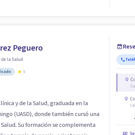
érez Peguero
Rese
 de la Salud
Telé
ficado
5
Co
Ca
Co
línica y de la Salud, graduada en la
Ca
ingo (UASD), donde también cursó una
la Salud. Su formación se complementa
Se