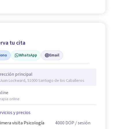
rva tu cita
fono
WhatsApp
Email
rección principal
 Juan Lockward, 51000 Santiago de los Caballeros
line
rapia online
rvicios y precios
imera visita Psicología
4000
DOP
/ sesión