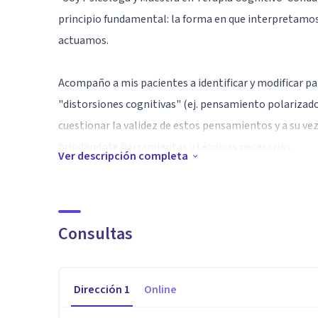
principio fundamental: la forma en que interpretam
actuamos.
​Acompaño a mis pacientes a identificar y modificar 
"distorsiones cognitivas" (ej. pensamiento polarizad
cuestionar la validez de estos pensamientos y a su vez
brindándote herramientas y técnicas necesarias.
Ver descripción completa
En la parte conductual implica el desarrollo de nueva
comportamientos problemáticos. Esto incluye técnica
Consultas
activación conductual, habilidades sociales y resoluc
"Especialista en intervención clínica basada en evid
Dirección
1
Online
calidad de vida"