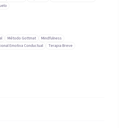
uelo
al
Método Gottmat
Mindfulness
cional Emotiva Conductual
Terapia Breve