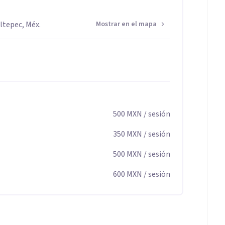
ltepec, Méx.
Mostrar en el mapa
 los siguientes padecimientos:
a Social, Trastorno de Ansiedad Generalizada)
500
MXN
/ sesión
350
MXN
/ sesión
500
MXN
/ sesión
600
MXN
/ sesión