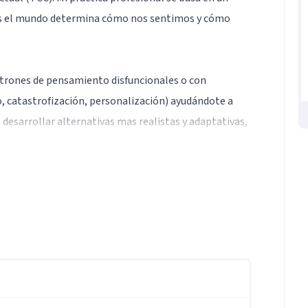
os el mundo determina cómo nos sentimos y cómo
patrones de pensamiento disfuncionales o con
o, catastrofización, personalización) ayudándote a
 desarrollar alternativas mas realistas y adaptativas,
s habilidades de afrontamiento y la modificación de
s como la exposición gradual a situaciones temidas,
ión de problemas.
encia: Transformando pensamientos para mejorar tu