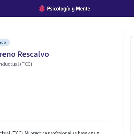
cado
reno Rescalvo
nductual (TCC)
tual (TCC). Mi práctica profesional se basa en un