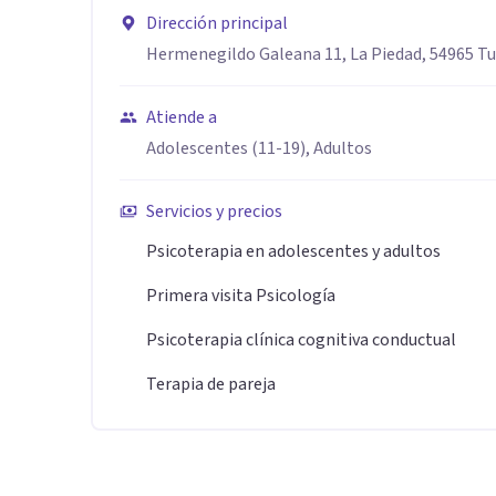
Especialidad
Dirección principal
Hermenegildo Galeana 11, La Piedad, 54965 Tu
Mi preparación y experiencia me permite trabajar con
Atiende a
Trastornos de Ansiedad (ej. Trastorno de Pánico, Fobi
Adolescentes (11-19), Adultos
​Depresión Mayor
​Trastorno Obsesivo-Compulsivo (TOC)
Servicios y precios
​Trastorno de Estrés Postraumático (TEPT)
Psicoterapia en adolescentes y adultos
​Trastornos de la Conducta Alimentaria
Trastorno Limite de la Personalidad (TLP)
Primera visita Psicología
​Trastornos del Sueño
Psicoterapia clínica cognitiva conductual
​Dolor Crónico
Terapia de pareja
​Problemas de Manejo de la Ira
Aptitudes
Metodología de Trabajo