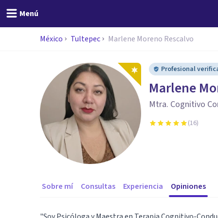
Menú
México
Tultepec
Marlene Moreno Rescalvo
Profesional verifi
Marlene Mo
Mtra. Cognitivo Co
(
16
)
Sobre mí
Consultas
Experiencia
Opiniones
"Soy Psicóloga y Maestra en Terapia Cognitivo-Conduc