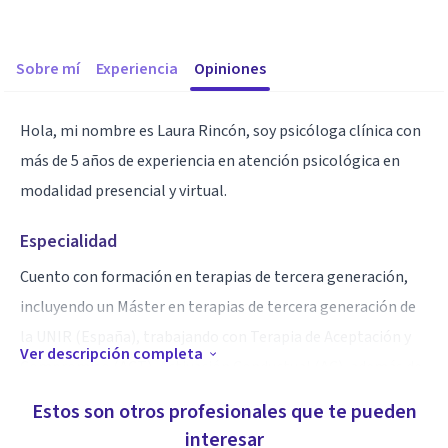
Sobre mí
Experiencia
Opiniones
Hola, mi nombre es Laura Rincón, soy psicóloga clínica con
más de 5 años de experiencia en atención psicológica en
modalidad presencial y virtual.
Especialidad
Cuento con formación en terapias de tercera generación,
incluyendo un Máster en terapias de tercera generación de
la UNIR (España), trabajando con Terapia de Aceptación y
Ver descripción completa
Compromiso (ACT), Activación Conductual (AC), además de
formación en Terapia Dialéctico Conductual (DBT). Esto me
Estos son otros profesionales que te pueden
permite adaptar el proceso terapéutico a las necesidades
interesar