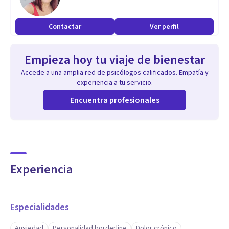
fortalecimiento de habilidades de afrontamiento. Desde mi
formación en DBT y terapias contextuales, también trabajo
Contactar
Ver perfil
en el desarrollo de habilidades para manejar emociones
intensas, mejorar la relación con uno mismo y con los
Empieza hoy tu viaje de bienestar
demás, y construir una vida más coherente con lo que cada
Accede a una amplia red de psicólogos calificados. Empatía y
persona valora.
experiencia a tu servicio.
Encuentra profesionales
Si estás pensando en iniciar un proceso terapéutico,
podemos conversar.
Experiencia
Especialidades
Ansiedad
Personalidad borderline
Dolor crónico