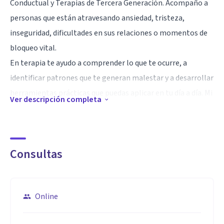
Conductual y Terapias de Tercera Generación. Acompaño a
personas que están atravesando ansiedad, tristeza,
inseguridad, dificultades en sus relaciones o momentos de
bloqueo vital.
En terapia te ayudo a comprender lo que te ocurre, a
identificar patrones que te generan malestar y a desarrollar
herramientas prácticas que puedas aplicar en tu día a día. Mi
Ver descripción completa
enfoque es activo y estructurado: no se trata solo de hablar,
sino de generar cambios reales y sostenibles en tu
bienestar emocional.
Consultas
Ofrezco un espacio seguro, cercano y libre de juicios, donde
puedas expresarte con tranquilidad y sentirte escuchado/a.
Creo firmemente que pedir ayuda es un acto de valentía, y
Online
mi compromiso es acompañarte con empatía,
profesionalidad y respeto en cada paso de tu proceso.