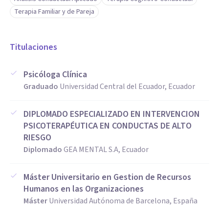
propósito.
Terapia Familiar y de Pareja
Soy una profesional comprometida con la formación
continua y el rigor científico, pero también con la calidez y
la conexión real. Mi prioridad es que cada persona se sienta
Titulaciones
comprendida, acompañada y capaz de generar cambios
Psicóloga Clínica
significativos en su vida.
Graduado
Universidad Central del Ecuador, Ecuador
Si estás pensando en empezar terapia, estaré encantada de
DIPLOMADO ESPECIALIZADO EN INTERVENCION
acompañarte
PSICOTERAPÉUTICA EN CONDUCTAS DE ALTO
RIESGO
Diplomado
GEA MENTAL S.A, Ecuador
Máster Universitario en Gestion de Recursos
Humanos en las Organizaciones
Máster
Universidad Autónoma de Barcelona, España