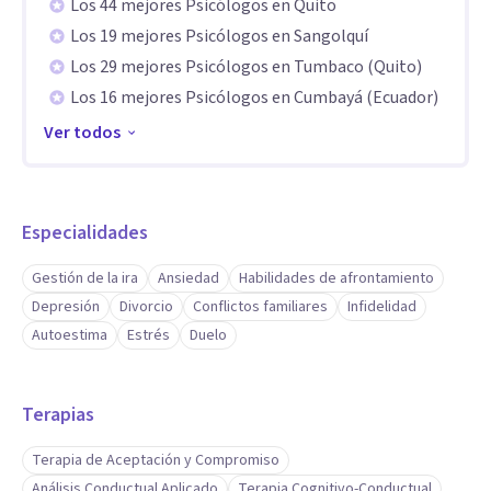
Los 44 mejores Psicólogos en Quito
Además, cuento con experiencia en el acompañamiento de
Los 19 mejores Psicólogos en Sangolquí
procesos de duelo, gestión del estrés y desarrollo de
Los 29 mejores Psicólogos en Tumbaco (Quito)
habilidades emocionales, adaptando cada tratamiento a las
Los 16 mejores Psicólogos en Cumbayá (Ecuador)
necesidades individuales de cada persona.
Ver todos
Aptitudes
Me caracterizo por ofrecer un acompañamiento cercano,
Especialidades
empático y profundamente respetuoso. Escucho sin juzgar
y creo un espacio seguro donde cada persona puede
Gestión de la ira
Ansiedad
Habilidades de afrontamiento
expresarse con libertad y autenticidad.
Depresión
Divorcio
Conflictos familiares
Infidelidad
Trabajo con compromiso y claridad, explicando cada paso
Autoestima
Estrés
Duelo
del proceso terapéutico y ofreciendo herramientas
prácticas que puedan aplicarse fuera de sesión. Mi enfoque
Terapias
combina sensibilidad humana con intervención
Terapia de Aceptación y Compromiso
estructurada, lo que permite avanzar con dirección y
Análisis Conductual Aplicado
Terapia Cognitivo-Conductual