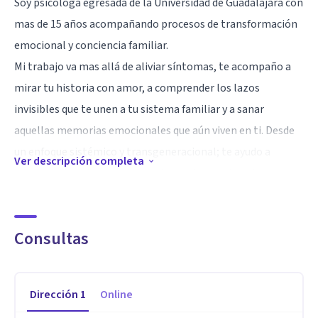
Soy psicóloga egresada de la Universidad de Guadalajara con
mas de 15 años acompañando procesos de transformación
emocional y conciencia familiar.
Mi trabajo va mas allá de aliviar síntomas, te acompaño a
mirar tu historia con amor, a comprender los lazos
invisibles que te unen a tu sistema familiar y a sanar
aquellas memorias emocionales que aún viven en ti. Desde
un enfoque sistémico y transgeneracional; te ayudo a
Ver descripción completa
reconocer patrones que se repiten, a honrar tu origen y
elegir un camino mas libre y consciente.
Creo profundamente que cada persona tiene dentro la
Consultas
sabiduría para sanar; mi labor es sostener un espacio
seguro, compasivo y respetuoso donde puedas reconectar
con tu esencia, recuperar tu equilibrio y transformar tu
Dirección
1
Online
energía emocional en bienestar