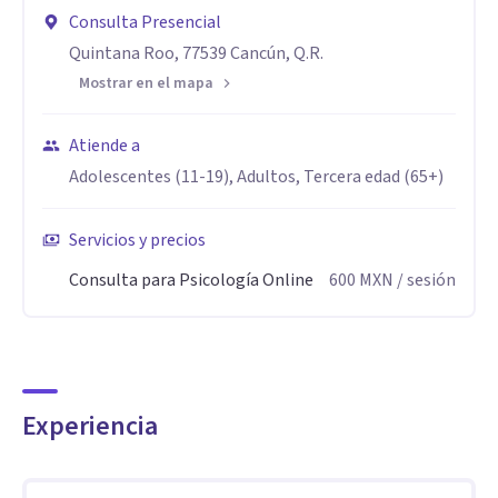
.
Consulta Presencial
Sanar no es olvidar, es integrar y cuando integras tu
Quintana Roo, 77539 Cancún, Q.R.
historia, tu vida comienza afluir con mayor armonía.
Mostrar en el mapa
Especialidad
Atiende a
Con especialidad en Psicología Transgeneracional y
Adolescentes (11-19), Adultos, Tercera edad (65+)
Psicología de la Salud.
y Terapia Familiar Sistémica.
Servicios y precios
Consulta para Psicología Online
600
MXN
/ sesión
Aptitudes
Mi acompañamiento integra mente, emoción, energía y
alma, reconexión interior y transformación profunda,
integrando herramientas terapéuticas con tecnología de
Experiencia
frecuencias Healy que apoya el equilibrio del cuerpo y el
campo emocional facilitando procesos mas profundos de