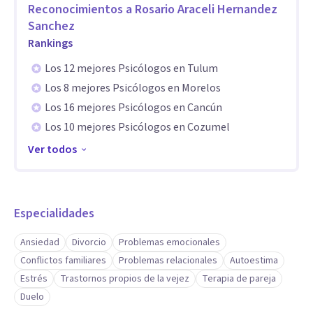
armonización y bienestar, de liberación, orden interno y
Reconocimientos a
Rosario Araceli Hernandez
mayor claridad espiritual, cuando la energía se alinea, el
Sanchez
alma recuerda su camino y la vida comienza a fluir con
Rankings
mayor paz, coherencia y sentido. Sanar es un acto de amor
Los 12 mejores Psicólogos en Tulum
hacia a ti y hacia quienes vinieron antes de ti.
Los 8 mejores Psicólogos en Morelos
Los 16 mejores Psicólogos en Cancún
Terapia a Distancia y Presencial en la ciudad de Cancún
Los 10 mejores Psicólogos en Cozumel
Ver todos
Especialidades
Ansiedad
Divorcio
Problemas emocionales
Conflictos familiares
Problemas relacionales
Autoestima
Estrés
Trastornos propios de la vejez
Terapia de pareja
Duelo