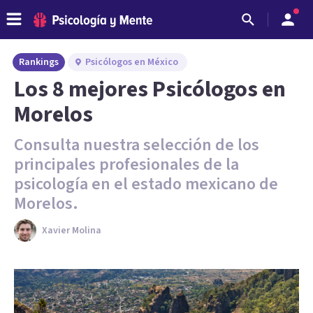
Rankings
Psicólogos en México
Los 8 mejores Psicólogos en
Morelos
Consulta nuestra selección de los
principales profesionales de la
psicología en el estado mexicano de
Morelos.
Xavier Molina