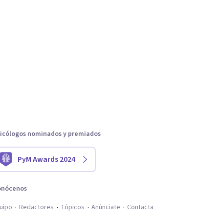
icólogos nominados y premiados
PyM Awards 2024
onócenos
uipo
Redactores
Tópicos
Anúnciate
Contacta