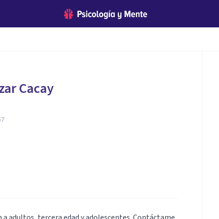
zar Cacay
57
n a adultos, tercera edad y adolescentes. Contáctame,