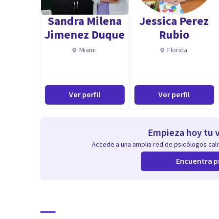
Sandra Milena
Jessica Perez
Jimenez Duque
Rubio
Miami
Florida
Ver perfil
Ver perfil
Empieza hoy tu v
Accede a una amplia red de psicólogos calif
Encuentra p