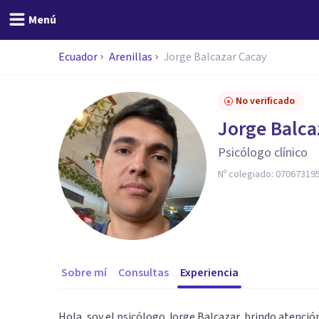
Menú
Ecuador
Arenillas
Jorge Balcazar Cacay
No verificado
Jorge Balca
Psicólogo clínico
Nº colegiado:
07067319
Sobre mí
Consultas
Experiencia
Hola, soy el psicólogo Jorge Balcazar, brindo atenció