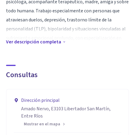
psicóloga, acompañante terapéutico, madre, amiga y sobre
todo humana. Trabajo especialmente con personas que
atraviesan duelos, depresión, trastorno límite de la
personalidad (TLP), bipolaridad y situaciones vinculadas al
sufrimiento emocional profundo, con especialización en
Ver descripción completa
prevención y abordaje del suicidio, ideación suicida y
conductas de autolesión.
Especialidad
Consultas
Mi enfoque terapéutico tiene abordaje integrativo,
orientado al acompañamiento emocional en momentos de
crisis, dolor y transformación personal. Combino
Dirección principal
Amado Nervo, E3103 Libertador San Martín,
herramientas de la psicología cognitivo-conductual,
Entre Ríos
narrativa y psicología positiva, adaptando cada proceso a
Mostrar en el mapa
las necesidades particulares de cada paciente. Ya que,