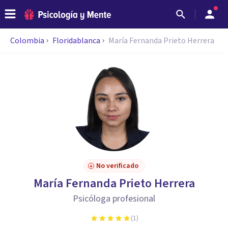
Colombia
Floridablanca
María Fernanda Prieto Herrera
No verificado
María Fernanda Prieto Herrera
Psicóloga profesional
(
1
)