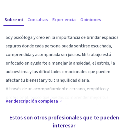
Sobre mí
Consultas
Experiencia
Opiniones
Soy psicóloga y creo en la importancia de brindar espacios
seguros donde cada persona pueda sentirse escuchada,
comprendida y acompañada sin juicios. Mi trabajo está
enfocado en ayudarte a manejar la ansiedad, el estrés, la
autoestima y las dificultades emocionales que pueden
afectar tu bienestar y tu tranquilidad diaria.
A través de un acompañamiento cercano, empático y
profesional, busco que puedas comprender mejor tus
Ver descripción completa
emociones, fortalecer tu seguridad personal y desarrollar
herramientas que te permitan sentirte más en calma, con
Estos son otros profesionales que te pueden
mayor equilibrio y confianza en ti mismo/a.
interesar