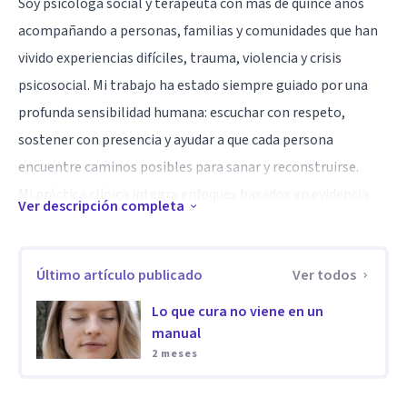
Soy psicóloga social y terapeuta con más de quince años
acompañando a personas, familias y comunidades que han
vivido experiencias difíciles, trauma, violencia y crisis
psicosocial. Mi trabajo ha estado siempre guiado por una
profunda sensibilidad humana: escuchar con respeto,
sostener con presencia y ayudar a que cada persona
encuentre caminos posibles para sanar y reconstruirse.
Mi práctica clínica integra enfoques basados en evidencia
Ver descripción completa
con una mirada compasiva y contextual. Acompaño
procesos relacionados con trauma, ansiedad, duelo, estrés
Último artículo publicado
Ver todos
crónico, violencia social y fortalecimiento de habilidades
socioemocionales. Creo profundamente en una atención
Lo que cura no viene en un
psicológica ética, respetuosa y centrada en la dignidad. Para
manual
2 meses
mí, el vínculo terapéutico es un espacio donde la persona
puede sentirse vista, escuchada y sostenida sin prisa. Donde