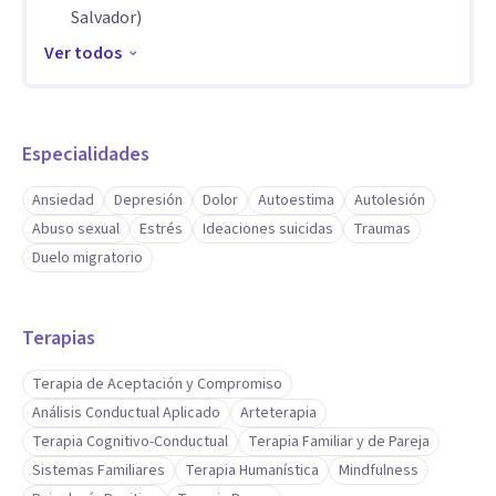
tanto lo interno como lo que rodea a la persona.
Salvador)
Actualmente soy fundadora de CALMA, Centro Integral de
Ver todos
Salud Mental y Bienestar, un espacio creado para
acompañar procesos de sanación profunda, crecimiento
personal y transformación emocional. En CALMA ofrezco un
Especialidades
acompañamiento cálido, respetuoso y centrado en las
necesidades de cada persona, integrando herramientas
Ansiedad
Depresión
Dolor
Autoestima
Autolesión
Abuso sexual
Estrés
Ideaciones suicidas
Traumas
terapéuticas, escucha empática y un enfoque sensible al
Duelo migratorio
trauma.
Terapias
Terapia de Aceptación y Compromiso
Análisis Conductual Aplicado
Arteterapia
Terapia Cognitivo-Conductual
Terapia Familiar y de Pareja
Sistemas Familiares
Terapia Humanística
Mindfulness