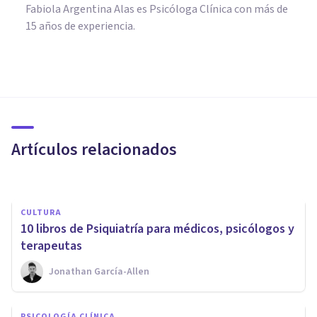
Fabiola Argentina Alas es Psicóloga Clínica con más de
15 años de experiencia.
PSICOLOGÍA CLÍNICA
El sobrediagnóstico en salud
mental: principales causas y
consecuencias
Artículos relacionados
Grecia Guzmán Martínez
CULTURA
​10 libros de Psiquiatría para médicos, psicólogos y
terapeutas
Jonathan García-Allen
PSICOLOGÍA CLÍNICA
PSICOLOGÍA CLÍNICA