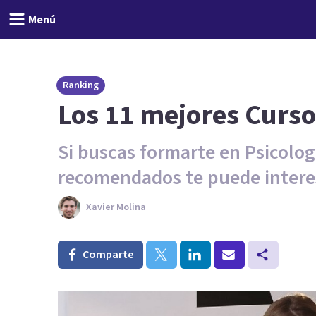
Menú
Ranking
Los 11 mejores Curso
Si buscas formarte en Psicologí
recomendados te puede intere
Xavier Molina
Comparte