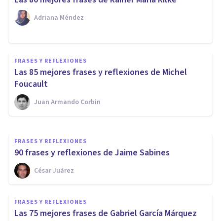
Adriana Méndez
FRASES Y REFLEXIONES
FRASES Y REFLEXIONES
75 frases y reflexiones de
Las 85 mejores frases y reflexiones de Michel
Gabriela Mistral
Foucault
Juan Armando Corbin
César Juárez
FRASES Y REFLEXIONES
90 frases y reflexiones de Jaime Sabines
César Juárez
FRASES Y REFLEXIONES
Las 75 mejores frases de Gabriel García Márquez