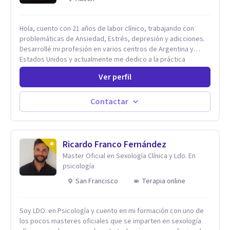
Hola, cuento con 21 años de labor clínico, trabajando con
problemáticas de Ansiedad, Estrés, depresión y adicciones.
Desarrollé mi profesión en varios centros de Argentina y
Estados Unidos y actualmente me dedico a la práctica
privada. Utilizo terapias cognitivas conductuales basadas en
Ver perfil
evidencia científica con comprobados resultados. Los
objetivos terapéuticos están centrados en brindar
herramientas concretas para el cambio, que permitan
Contactar
desarrollar nuevas habilidades y estrategias basadas en la
salud y calidad de vida.
Ricardo Franco Fernández
Master Oficial en Sexología Clínica y Ldo. En
psicología
San Francisco
Terapia online
Soy LDO. en Psicología y cuento en mi formación con uno de
los pocos masteres oficiales que se imparten en sexología