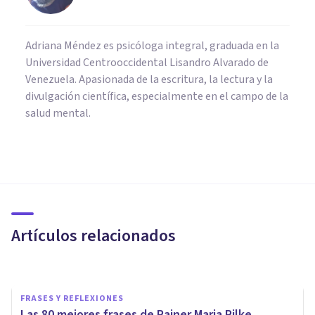
Adriana Méndez es psicóloga integral, graduada en la
Universidad Centrooccidental Lisandro Alvarado de
Venezuela. Apasionada de la escritura, la lectura y la
divulgación científica, especialmente en el campo de la
salud mental.
FRASES Y REFLEXIONES
Las 75 frases más geniales de
Groucho Marx
Artículos relacionados
Oscar Castillero Mimenza
FRASES Y REFLEXIONES
Las 80 mejores frases de Rainer Maria Rilke