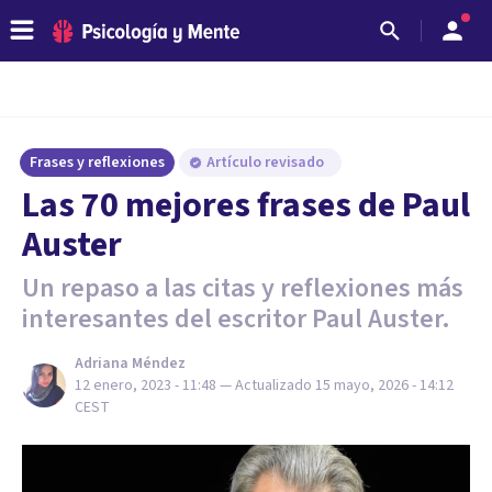
Frases y reflexiones
Artículo revisado
Las 70 mejores frases de Paul
Auster
Un repaso a las citas y reflexiones más
interesantes del escritor Paul Auster.
Adriana Méndez
12 enero, 2023 - 11:48
— Actualizado
15 mayo, 2026 - 14:12
CEST