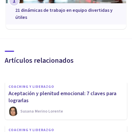
1
21 dinámicas de trabajo en equipo divertidas y
útiles
COACHING Y LIDERAZGO
5 errores habituales que
repercuten en el bienestar
psicológico de las personas
Artículos relacionados
Upad Psicología Y Coaching
COACHING Y LIDERAZGO
Aceptación y plenitud emocional: 7 claves para
lograrlas
Susana Merino Lorente
COACHING Y LIDERAZGO
¿Por qué la Inteligencia
COACHING Y LIDERAZGO