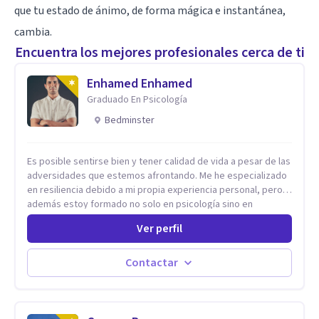
que tu estado de ánimo, de forma mágica e instantánea,
cambia.
Encuentra los mejores profesionales cerca de ti
Enhamed Enhamed
Graduado En Psicología
Bedminster
Es posible sentirse bien y tener calidad de vida a pesar de las
adversidades que estemos afrontando. Me he especializado
en resiliencia debido a mi propia experiencia personal, pero
además estoy formado no solo en psicología sino en
coaching y técnicas de alto impacto centradas en: depresión,
Ver perfil
ansiedad y terapia de parejas. Sé que con el plan correcto y
el acompañamiento adecuado todo el mundo puede observar
cambios en menos de 5 sesiones. Mi experiencia profesional
Contactar
me ha demostrado que no importan las dificultades sino las
herramientas y la ayuda que dispongas para afrontarlas