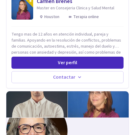
Carmen Brenes
Master en Consejeria Clinica y Salud Mental
Houston
Terapia online
Tengo mas de 12 años en atención individual, pareja y
familias. Apoyando en la resolución de conflictos, problemas
de comunicación, autoestima, estrés, manejo del duelo y
personas con ansiedad y depresión, así como problemas de
conducta y comportamiento. Desarrollo de personas
Ver perfil
maximizando su potencial y elevando su desempeño.
Estableciendo metas a corto y largo plazo, es vital para la
vida de cada uno tener su propia vision.
Contactar