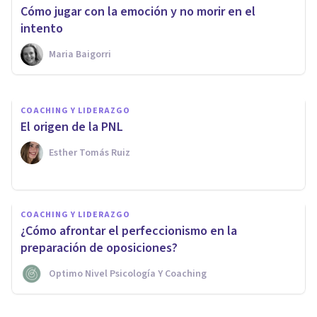
Emocional es clave en el
Cómo jugar con la emoción y no morir en el
Coaching?
intento
Maria Baigorri
Escuela Mediterránea De Psicología
COACHING Y LIDERAZGO
El origen de la PNL
Esther Tomás Ruiz
COACHING Y LIDERAZGO
¿Cómo afrontar el perfeccionismo en la
preparación de oposiciones?
Optimo Nivel Psicología Y Coaching