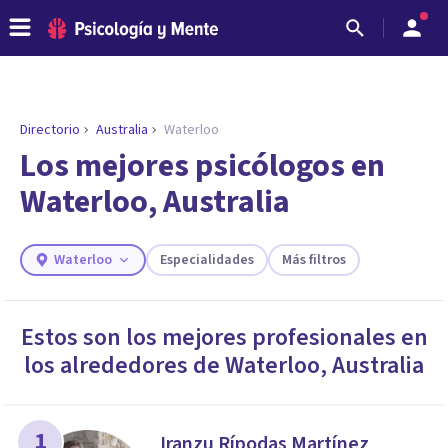
Directorio
Australia
Waterloo
ENCONTRAR MI TERAPEUTA
¿Necesitas ayuda para encontrar el
Los mejores psicólogos en
psicólogo adecuado?
Waterloo, Australia
Responde a unas breves preguntas y te ofreceremos
los profesionales que más se ajustan a tus
necesidades.
Waterloo
Especialidades
Más filtros
Responder cuestionario
Estos son los mejores profesionales en
los alrededores de
Waterloo
,
Australia
1
Iranzu Rípodas Martínez