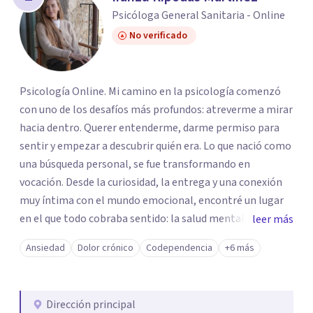
Psicóloga General Sanitaria - Online
No verificado
Psicología Online. Mi camino en la psicología comenzó
con uno de los desafíos más profundos: atreverme a mirar
hacia dentro. Querer entenderme, darme permiso para
sentir y empezar a descubrir quién era. Lo que nació como
una búsqueda personal, se fue transformando en
vocación. Desde la curiosidad, la entrega y una conexión
muy íntima con el mundo emocional, encontré un lugar
en el que todo cobraba sentido: la salud mental. Desde el
leer más
principio supe que esto era lo que me movía. Lo que
Ansiedad
Dolor crónico
Codependencia
+6 más
empezó con el deseo de comprenderme, se convirtió en
la ilusión de acompañar a otras personas a que también
pudieran escucharse, verse y entenderse con más
Dirección principal
amabilidad. Mi proceso terapéutico ha sido una