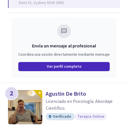
Kent St, Sydney NSW 2000
herramienta de autocuidado que me acompaña hasta
hoy, ayudándome a sostenerme, incluso en los
momentos de mayor incertidumbre. Te acompaño desde
un espacio de validación emocional, seguridad y calidez,
libre de juicios. Un lugar donde puedas explorar tu
historia a tu ritmo, con respeto y autocompasión. Juntas
Envía un mensaje al profesional
iremos mirando hacia dentro con más amabilidad, para
Coordina una sesión directamente mediante mensaje
entender qué hay detrás del síntoma que hoy te duele.
Ver perfil completo
2
Agustin De Brito
Licenciado en Psicología. Abordaje
Científico.
Verificado
Terapia Online