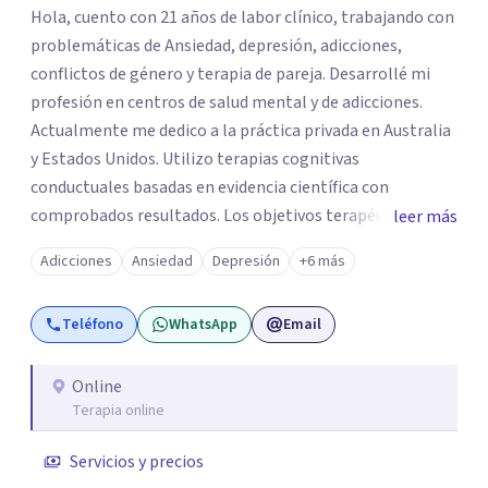
Hola, cuento con 21 años de labor clínico, trabajando con
problemáticas de Ansiedad, depresión, adicciones,
conflictos de género y terapia de pareja. Desarrollé mi
profesión en centros de salud mental y de adicciones.
Actualmente me dedico a la práctica privada en Australia
y Estados Unidos. Utilizo terapias cognitivas
conductuales basadas en evidencia científica con
comprobados resultados. Los objetivos terapéuticos
leer más
están centrados en brindar herramientas concretas para
Adicciones
Ansiedad
Depresión
+6 más
el cambio, que permitan desarrollar nuevas habilidades y
estrategias basadas en la salud y calidad de vida.
Teléfono
WhatsApp
Email
Online
Terapia online
Servicios y precios