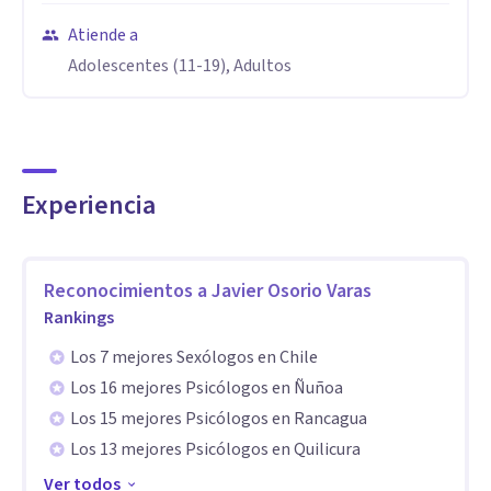
separaciones, celos, sexualidad y procesos de
Atiende a
autoconocimiento. Acompaño también consultas
Adolescentes (11-19), Adultos
relacionadas con vínculos sexoafectivos, identidad, género,
masculinidades y violencia de género, tanto en hombres
como en mujeres.
Experiencia
Aptitudes
Psicólogo clínico con formación en psicoanálisis relacional,
Reconocimientos a
Javier Osorio Varas
estudios de género y masculinidades. Experiencia en
Rankings
acompañamiento psicoterapéutico con adolescentes y
adultos, abordaje de duelo, salud mental, sexualidad y
Los 7 mejores Sexólogos en Chile
Los 16 mejores Psicólogos en Ñuñoa
malestar emocional contemporáneo. Especial interés en el
Los 15 mejores Psicólogos en Rancagua
trabajo clínico sobre vínculos, afectividad y procesos de
Los 13 mejores Psicólogos en Quilicura
cambio subjetivo.
Ver todos