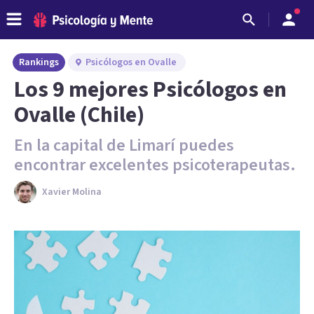
Rankings
Psicólogos en Ovalle
Los 9 mejores Psicólogos en
Ovalle (Chile)
En la capital de Limarí puedes
encontrar excelentes psicoterapeutas.
Xavier Molina