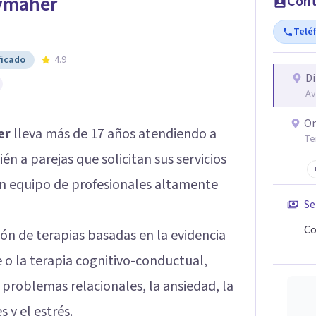
ymaher
Cont
Telé
ficado
4.9
Di
Av
On
er
lleva más de 17 años atendiendo a
Te
n a parejas que solicitan sus servicios
 un equipo de profesionales altamente
Se
Co
ión de terapias basadas en la evidencia
e o la terapia cognitivo-conductual,
 problemas relacionales, la ansiedad, la
 y el estrés.