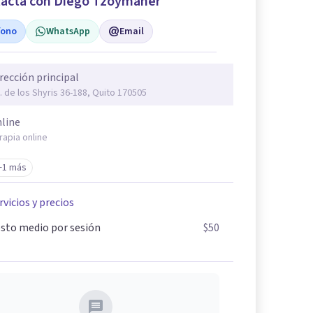
acta con Diego Tzoymaher
fono
WhatsApp
Email
rección principal
. de los Shyris 36-188, Quito 170505
line
rapia online
+1 más
rvicios y precios
sto medio por sesión
$50