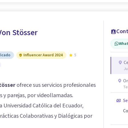
Von Stösser
Cont
What
ficado
Influencer Award 2024
5
Ce
Ju
On
tösser
ofrece sus servicios profesionales
Te
 y parejas, por videollamadas.
Se
la Universidad Católica del Ecuador,
Co
ácticas Colaborativas y Dialógicas por