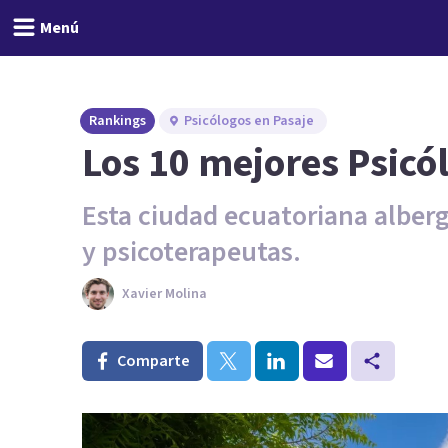
Menú
Rankings
Psicólogos en Pasaje
Los 10 mejores Psicó
Esta ciudad ecuatoriana alber
y psicoterapeutas.
Xavier Molina
Comparte