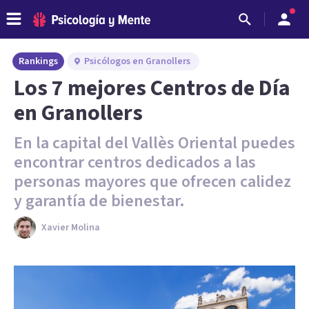
Rankings
Psicólogos en Granollers
Los 7 mejores Centros de Día
en Granollers
En la capital del Vallès Oriental puedes
encontrar centros dedicados a las
personas mayores que ofrecen calidez
y garantía de bienestar.
Xavier Molina