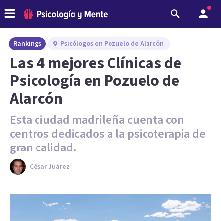
Rankings
Psicólogos en Pozuelo de Alarcón
Las 4 mejores Clínicas de
Psicología en Pozuelo de
Alarcón
Esta ciudad madrileña cuenta con
centros dedicados a la psicoterapia de
gran calidad.
César Juárez