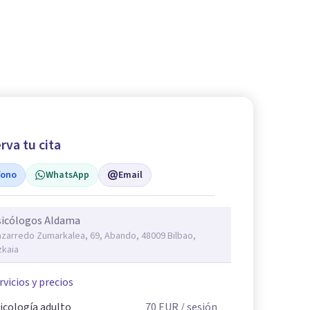
rva tu cita
fono
WhatsApp
Email
sicólogos Aldama
zarredo Zumarkalea, 69, Abando, 48009 Bilbao,
zkaia
rvicios y precios
icología adulto
70
EUR
/ sesión