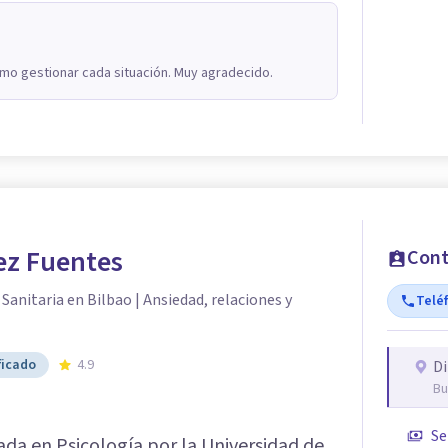
mo gestionar cada situación. Muy agradecido.
ez Fuentes
Cont
Sanitaria en Bilbao | Ansiedad, relaciones y
Telé
ficado
4.9
Di
Bu
Se
ada en Psicología por la Universidad de