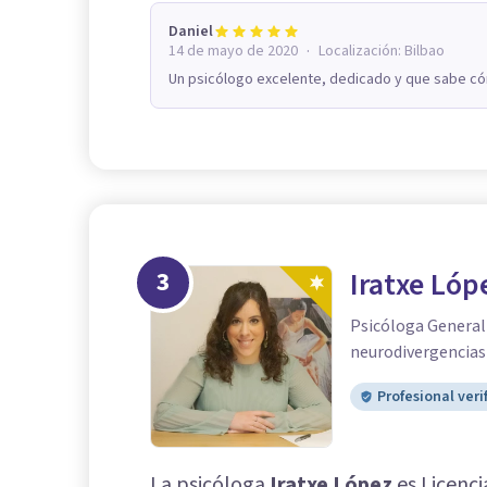
Daniel
·
14 de mayo de 2020
Localización:
Bilbao
Un psicólogo excelente, dedicado y que sabe có
3
Iratxe Lóp
Psicóloga General 
neurodivergencias
Profesional veri
La psicóloga
Iratxe López
es Licenci