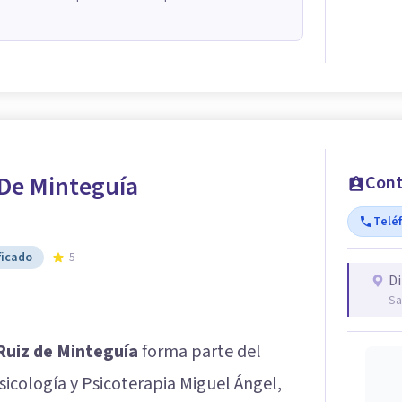
 De Minteguía
Cont
Telé
ficado
5
Di
Sa
Ruiz de Minteguía
forma parte del
sicología y Psicoterapia Miguel Ángel,