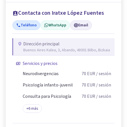
Contacta con Iratxe López Fuentes
Teléfono
WhatsApp
Email
Dirección principal
Buenos Aires Kalea, 3, Abando, 48001 Bilbo, Bizkaia
Servicios y precios
Neurodivergencias
70
EUR
/ sesión
Psicología infanto-juvenil
70
EUR
/ sesión
Consulta para Psicología
70
EUR
/ sesión
+
6
más