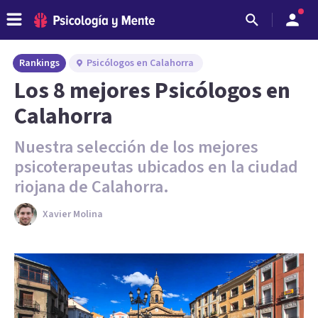
Rankings
Psicólogos en Calahorra
Los 8 mejores Psicólogos en
Calahorra
Nuestra selección de los mejores
psicoterapeutas ubicados en la ciudad
riojana de Calahorra.
Xavier Molina