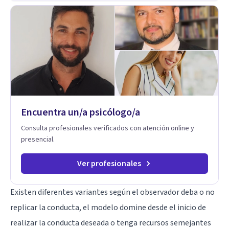
Depresión: Somos expertos en el tratamiento de la ansiedad
y la depresión, utilizando enfoques basados en evidencia
para ayudarte a recuperar tu bienestar emocional. Terapia
Individual, de Pareja y Familiar: Trabajamos contigo y tus
seres queridos para fortalecer las relaciones y mejorar la
dinámica familiar. Evaluaciones Psicológicas y Terapias
Especializadas: Terapia cognitivo-conductual Terapia de
apoyo Terapia psicodinámica Terapia enfocada en la solución
Terapia de exposición Terapia de juego para niños
Tratamiento de Traumas y Trastornos de Estrés
Postraumático: Ofrecemos apoyo psicológico para ayudarte
Encuentra un/a psicólogo/a
a superar experiencias traumáticas y mejorar tu calidad de
vida. Tratamiento de Adicciones.
Consulta profesionales verificados con atención online y
presencial.
Ver profesionales
Existen diferentes variantes según el observador deba o no
replicar la conducta, el modelo domine desde el inicio de
realizar la conducta deseada o tenga recursos semejantes