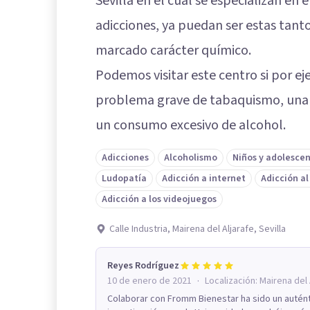
Sevilla en el cual se especializan en 
adicciones, ya puedan ser estas ta
marcado carácter químico.
Podemos visitar este centro si por 
problema grave de tabaquismo, una s
un consumo excesivo de alcohol.
Adicciones
Alcoholismo
Niños y adolesce
Ludopatía
Adicción a internet
Adicción al
Adicción a los videojuegos
Calle Industria, Mairena del Aljarafe, Sevilla
Reyes Rodríguez
·
10 de enero de 2021
Localización:
Mairena del 
Colaborar con Fromm Bienestar ha sido un autént