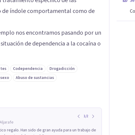
el tratamiento específico de las
Se
nto de índole comportamental como de
Co
ejemplo nos encontramos pasando por un
ituación de dependencia a la cocaína o
ntes
Codependencia
Drogadicción
 sexo
Abuso de sustancias
1
/
2
Aljarafe
ico regalo. Han sido de gran ayuda para un trabajo de