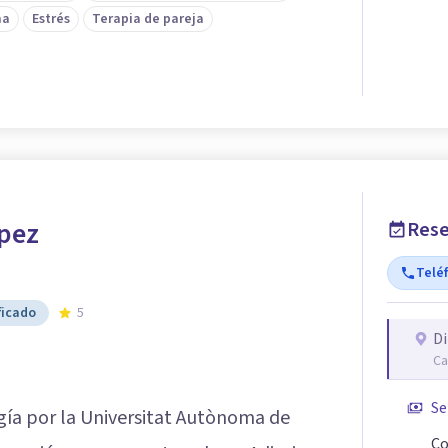
ma
Estrés
Terapia de pareja
pez
Rese
Telé
ficado
5
Di
Ca
Se
ogía por la Universitat Autònoma de
Co