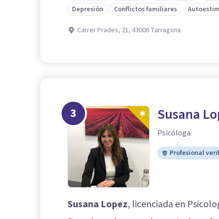
Depresión
Conflictos familiares
Autoesti
Carrer Prades, 21, 43006 Tarragona
3
Susana Lo
Psicóloga
Profesional veri
Susana Lopez
, licenciada en Psicol