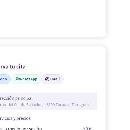
rva tu cita
fono
WhatsApp
Email
rección principal
rrer del Comte Bañuelos, 43500 Tortosa, Tarragona
rvicios y precios
sto medio por sesión
50 €