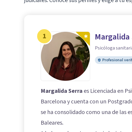
judiciales. Conoce sus perfiles y elige a tu es
1
Margalida 
Psicóloga sanitari
Profesional veri
Margalida Serra
es Licenciada en Ps
Barcelona y cuenta con un Postgrado 
se ha consolidado como una de las es
Baleares.