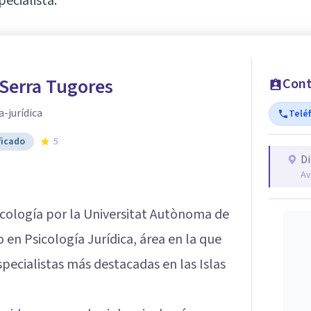
pecialista.
Serra Tugores
Cont
a-jurídica
Telé
ficado
5
Di
Av
icología por la Universitat Autònoma de
en Psicología Jurídica, área en la que
pecialistas más destacadas en las Islas