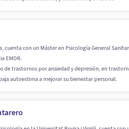
a, cuenta con un Máster en Psicología General Sanita
pia EMDR
.
o de trastornos por ansiedad y depresión, en trastorn
baja autoestima a mejorar su bienestar personal.
ntarero
sicología en la Universitat Rovira i Virgili, cuenta c