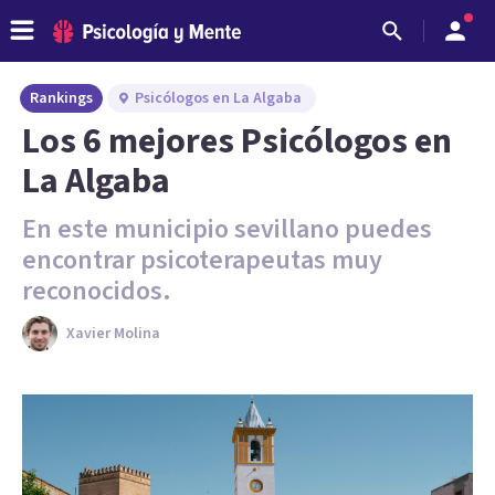
Rankings
Psicólogos en La Algaba
Los 6 mejores Psicólogos en
La Algaba
En este municipio sevillano puedes
encontrar psicoterapeutas muy
reconocidos.
Xavier Molina