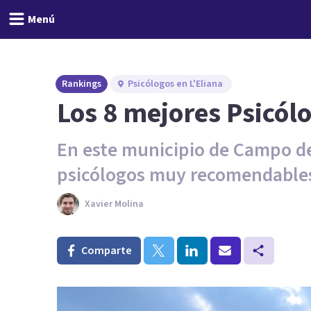
Menú
Rankings
Psicólogos en L'Eliana
Los 8 mejores Psicól
En este municipio de Campo d
psicólogos muy recomendable
Xavier Molina
Comparte