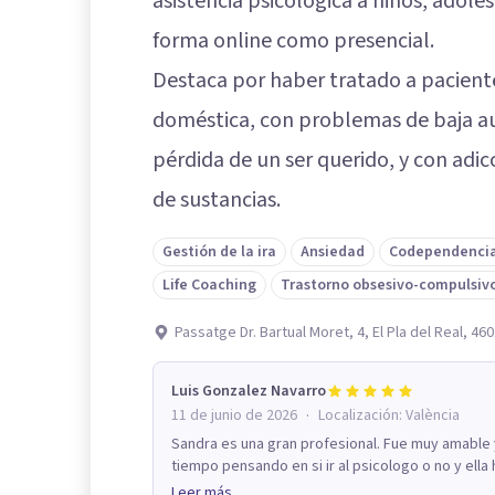
asistencia psicológica a niños, adole
forma online como presencial.
Destaca por haber tratado a paciente
doméstica, con problemas de baja au
pérdida de un ser querido, y con adicc
de sustancias.
Gestión de la ira
Ansiedad
Codependenci
Life Coaching
Trastorno obsesivo-compulsiv
Passatge Dr. Bartual Moret, 4, El Pla del Real, 46
Luis Gonzalez Navarro
·
11 de junio de 2026
Localización:
València
Sandra es una gran profesional. Fue muy amable
tiempo pensando en si ir al psicologo o no y ella 
Leer más