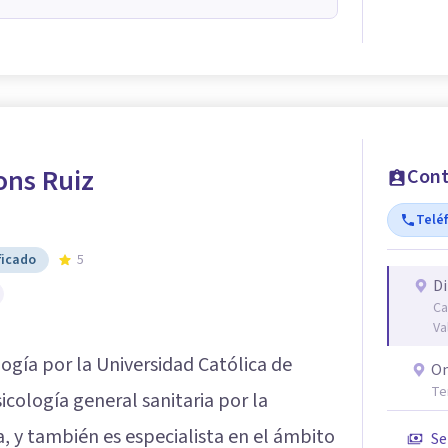
ons Ruiz
Cont
Telé
ficado
5
Di
Ca
Va
ogía por la Universidad Católica de
On
Te
cología general sanitaria por la
, y también es especialista en el ámbito
Se