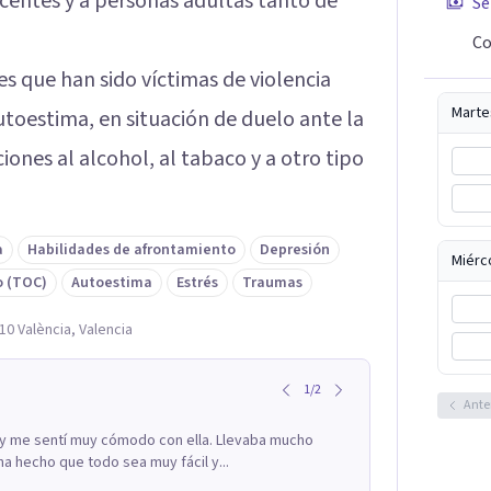
scentes y a personas adultas tanto de
Se
Co
s que han sido víctimas de violencia
Marte
toestima, en situación de duelo ante la
iones al alcohol, al tabaco y a otro tipo
a
Habilidades de afrontamiento
Depresión
Miérc
o (TOC)
Autoestima
Estrés
Traumas
010 València, Valencia
1
/
2
Ante
 y me sentí muy cómodo con ella. Llevaba mucho
ha hecho que todo sea muy fácil y...