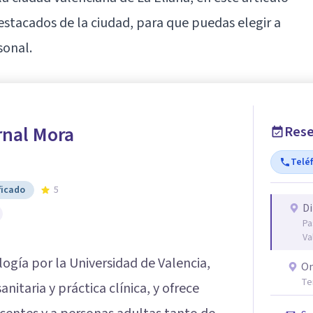
estacados de la ciudad, para que puedas elegir a
sonal.
rnal Mora
Rese
Telé
ficado
5
Di
Pa
Va
logía por la Universidad de Valencia,
On
Te
itaria y práctica clínica, y ofrece