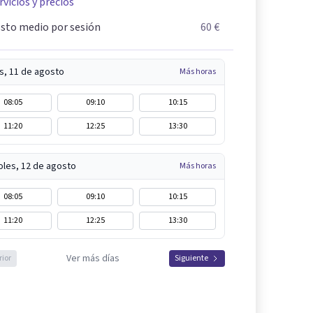
rvicios y precios
sto medio por sesión
60 €
s, 11 de agosto
Más horas
08:05
09:10
10:15
11:20
12:25
13:30
oles, 12 de agosto
Más horas
08:05
09:10
10:15
11:20
12:25
13:30
Ver más días
rior
Siguiente