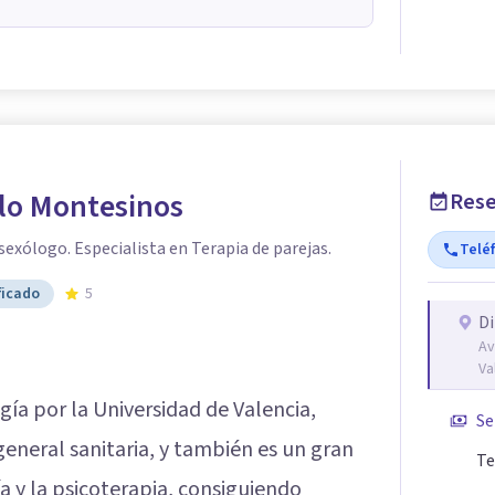
llo Montesinos
Rese
 sexólogo. Especialista en Terapia de parejas.
Telé
ficado
5
Di
Av
Va
gía por la Universidad de Valencia,
Se
eneral sanitaria, y también es un gran
Te
a y la psicoterapia, consiguiendo