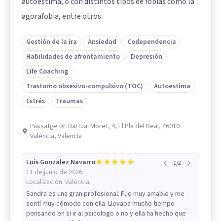
autoestima, o con distintos tipos de fobias como la
agorafobia, entre otros.
Gestión de la ira
Ansiedad
Codependencia
Habilidades de afrontamiento
Depresión
Life Coaching
Trastorno obsesivo-compulsivo (TOC)
Autoestima
Estrés
Traumas
Passatge Dr. Bartual Moret, 4, El Pla del Real, 46010
València, Valencia
Luis Gonzalez Navarro
1
/
2
11 de junio de 2026
Localización:
València
Sandra es una gran profesional. Fue muy amable y me
sentí muy cómodo con ella. Llevaba mucho tiempo
pensando en si ir al psicologo o no y ella ha hecho que