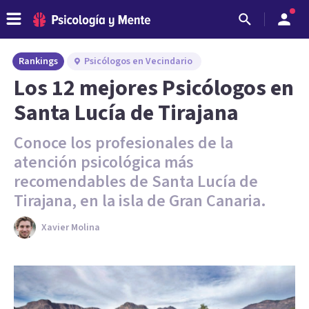
Rankings
Psicólogos en Vecindario
Los 12 mejores Psicólogos en
Santa Lucía de Tirajana
Conoce los profesionales de la
atención psicológica más
recomendables de Santa Lucía de
Tirajana, en la isla de Gran Canaria.
Xavier Molina