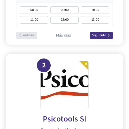
08:00
09:00
10:00
11:00
12:00
13:00
Más días
Anterior
Siguiente
2
Psicotools Sl