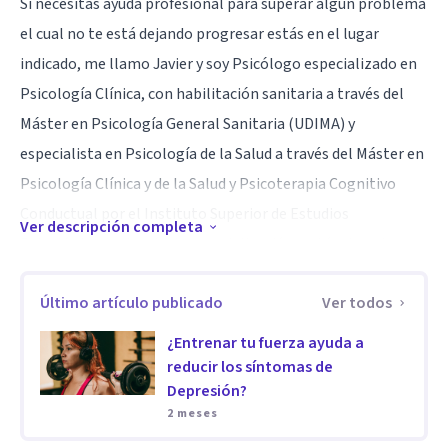
Si necesitas ayuda profesional para superar algún problema
el cual no te está dejando progresar estás en el lugar
indicado, me llamo Javier y soy Psicólogo especializado en
Psicología Clínica, con habilitación sanitaria a través del
Máster en Psicología General Sanitaria (UDIMA) y
especialista en Psicología de la Salud a través del Máster en
Psicología Clínica y de la Salud y Psicoterapia Cognitivo
Conductual por el Instituto Superior de Estudios
Ver descripción completa
Psicológicos, además de especialización en técnicas de
Tercera Generación como Mindfulness y EMDR.
Último artículo publicado
Ver todos
Durante nuestra vida encontramos situaciones que afectan
¿Entrenar tu fuerza ayuda a
a nuestro bienestar psicológico y emocional y a su quehacer
reducir los síntomas de
Depresión?
cotidiano, son momentos en los que la ayuda de un
2 meses
profesional de la psicología es verdaderamente útil para así