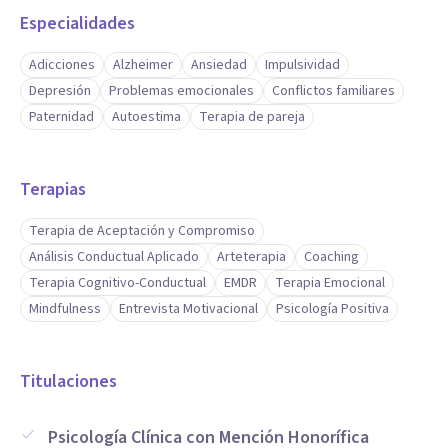
Autoestima.
Especialidades
Tratamiento de la ansiedad.
Tratamiento timidez, fobia social.
Adicciones
Alzheimer
Ansiedad
Impulsividad
Tratamiento del pánico.
Depresión
Problemas emocionales
Conflictos familiares
Paternidad
Autoestima
Terapia de pareja
Tratamiento de depresión.
Terapias
Terapia de Aceptación y Compromiso
Análisis Conductual Aplicado
Arteterapia
Coaching
Terapia Cognitivo-Conductual
EMDR
Terapia Emocional
Mindfulness
Entrevista Motivacional
Psicología Positiva
Titulaciones
Psicología Clínica con Mención Honorífica