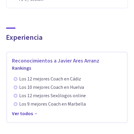
preocupaciones para así poder trabajar en ello. Calidez y
empatía por encima de todo.
Aptitudes
Experiencia
Mi método de trabajo está basado en Técnicas Cognitivo-
Conductuales (modelo de intervención en clínica
psicológica, de corta duración, y con una alta efectividad
Reconocimientos a
Javier Ares Arranz
fundamentada en la investigación científica
Rankings
contemporánea), complementadas por las Técnicas más
Los 12 mejores Coach en Cádiz
eficaces de Relajación, de Respiración, Role Playing y
Los 10 mejores Coach en Huelva
Mindfulness.
Los 12 mejores Sexólogos online
Los 9 mejores Coach en Marbella
Terapias:
Ver todos
Duelo por la perdida de un familiar.
Terapia de pareja.