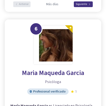
Más días
Anterior
Siguiente
6
Maria Maqueda Garcia
Psicóloga
Profesional verificado
5
María Maqueda Garcia
es Licenciada en Psicología