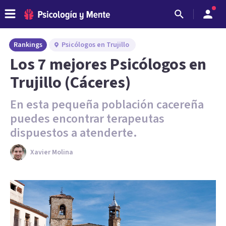
Rankings
Psicólogos en Trujillo
Los 7 mejores Psicólogos en
Trujillo (Cáceres)
En esta pequeña población cacereña
puedes encontrar terapeutas
dispuestos a atenderte.
Xavier Molina