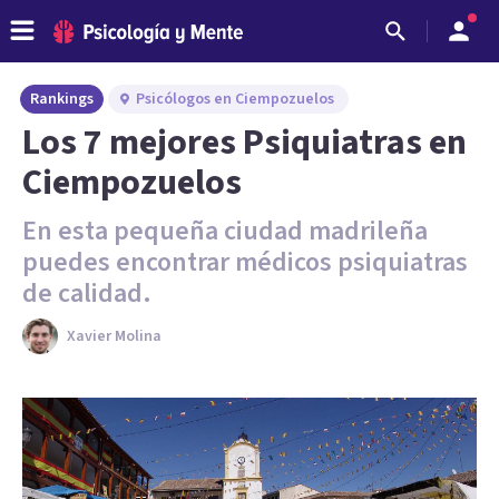
Rankings
Psicólogos en Ciempozuelos
Los 7 mejores Psiquiatras en
Ciempozuelos
En esta pequeña ciudad madrileña
puedes encontrar médicos psiquiatras
de calidad.
Xavier Molina