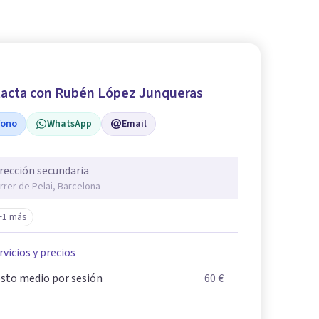
acta con Rubén López Junqueras
fono
WhatsApp
Email
rección secundaria
rrer de Pelai, Barcelona
+1 más
rvicios y precios
sto medio por sesión
60 €