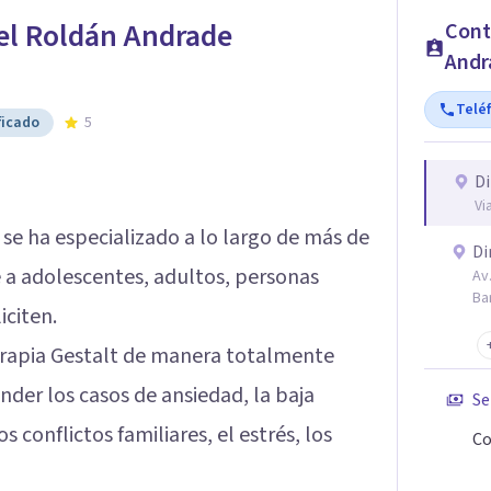
el Roldán Andrade
Cont
Andr
Telé
ficado
5
Di
Vi
se ha especializado a lo largo de más de
Di
 a adolescentes, adultos, personas
Av
Ba
iciten.
 Terapia Gestalt de manera totalmente
ender los casos de ansiedad, la baja
Se
s conflictos familiares, el estrés, los
Co