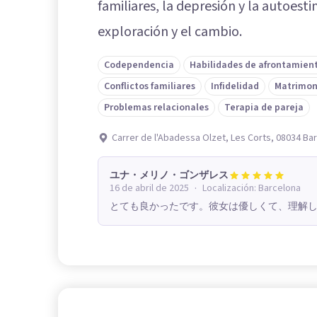
familiares, la depresión y la autoest
exploración y el cambio.
Codependencia
Habilidades de afrontamien
Conflictos familiares
Infidelidad
Matrimon
Problemas relacionales
Terapia de pareja
Carrer de l'Abadessa Olzet, Les Corts, 08034 Ba
ユナ・メリノ・ゴンザレス
·
16 de abril de 2025
Localización:
Barcelona
とても良かったです。彼女は優しくて、理解