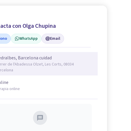
acta con Olga Chupina
fono
WhatsApp
Email
dralbes, Barcelona cuidad
rrer de l'Abadessa Olzet, Les Corts, 08034
rcelona
line
rapia online