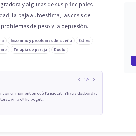
egradora y algunas de sus principales
ad, la baja autoestima, las crisis de
os problemas de peso y la depresión.
ma
Insomnio y problemas del sueño
Estrés
nimo
Terapia de pareja
Duelo
1
/
5
ant en un moment en què l’ansietat m’havia desbordat
erat. Amb ell he pogut...