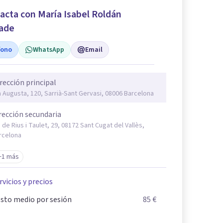
acta con María Isabel Roldán
ade
fono
WhatsApp
Email
rección principal
a Augusta, 120, Sarrià-Sant Gervasi, 08006 Barcelona
rección secundaria
. de Rius i Taulet, 29, 08172 Sant Cugat del Vallès,
rcelona
+1 más
rvicios y precios
sto medio por sesión
85 €